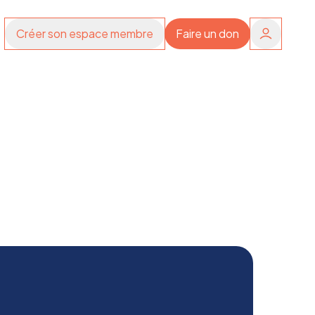
Créer son espace membre
Faire un don
 de la Préfecture de
illes durablement
sions