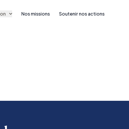
ion
Nos missions
Soutenir nos actions
Nos missions
ments
Soutenir les agents
rations
Police et leurs fam
Découvrir nos mis
dre